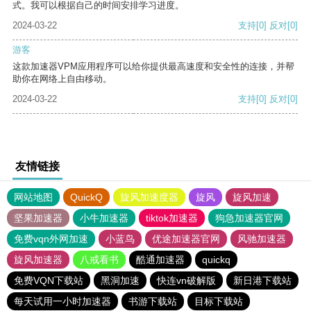
式。我可以根据自己的时间安排学习进度。
2024-03-22
支持
[0]
反对
[0]
游客
这款加速器VPM应用程序可以给你提供最高速度和安全性的连接，并帮
助你在网络上自由移动。
2024-03-22
支持
[0]
反对
[0]
友情链接
网站地图
QuickQ
旋风加速度器
旋风
旋风加速
坚果加速器
小牛加速器
tiktok加速器
狗急加速器官网
免费vqn外网加速
小蓝鸟
优途加速器官网
风驰加速器
旋风加速器
八戒看书
酷通加速器
quickq
免费VQN下载站
黑洞加速
快连vn破解版
新日港下载站
每天试用一小时加速器
书游下载站
目标下载站