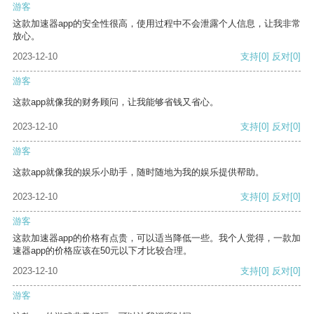
游客
这款加速器app的安全性很高，使用过程中不会泄露个人信息，让我非常
放心。
2023-12-10
支持
[0]
反对
[0]
游客
这款app就像我的财务顾问，让我能够省钱又省心。
2023-12-10
支持
[0]
反对
[0]
游客
这款app就像我的娱乐小助手，随时随地为我的娱乐提供帮助。
2023-12-10
支持
[0]
反对
[0]
游客
这款加速器app的价格有点贵，可以适当降低一些。我个人觉得，一款加
速器app的价格应该在50元以下才比较合理。
2023-12-10
支持
[0]
反对
[0]
游客