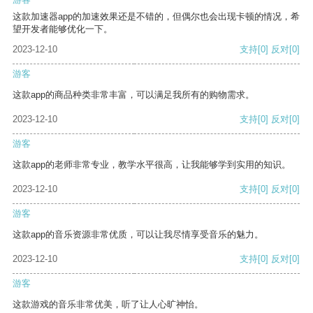
这款加速器app的加速效果还是不错的，但偶尔也会出现卡顿的情况，希
望开发者能够优化一下。
2023-12-10
支持
[0]
反对
[0]
游客
这款app的商品种类非常丰富，可以满足我所有的购物需求。
2023-12-10
支持
[0]
反对
[0]
游客
这款app的老师非常专业，教学水平很高，让我能够学到实用的知识。
2023-12-10
支持
[0]
反对
[0]
游客
这款app的音乐资源非常优质，可以让我尽情享受音乐的魅力。
2023-12-10
支持
[0]
反对
[0]
游客
这款游戏的音乐非常优美，听了让人心旷神怡。