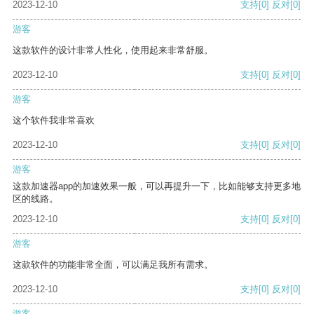
2023-12-10
支持
[0]
反对
[0]
游客
这款软件的设计非常人性化，使用起来非常舒服。
2023-12-10
支持
[0]
反对
[0]
游客
这个软件我非常喜欢
2023-12-10
支持
[0]
反对
[0]
游客
这款加速器app的加速效果一般，可以再提升一下，比如能够支持更多地
区的线路。
2023-12-10
支持
[0]
反对
[0]
游客
这款软件的功能非常全面，可以满足我所有需求。
2023-12-10
支持
[0]
反对
[0]
游客