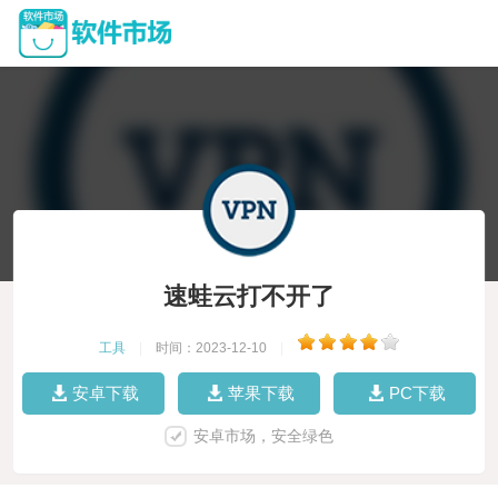
速蛙云打不开了
工具
|
时间：2023-12-10
|
安卓下载
苹果下载
PC下载
安卓市场，安全绿色