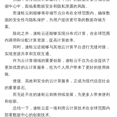
据中心中，面临着数据安全和隐私泄露的风险。
而速蛙云则能够将存储节点分布在全球范围内，确保数
据的安全性与隐私保护，为用户提供更可靠的数据存储方
案。
除此之外，速蛙云还能够实现分布式计算，在全球范围
内调用和分配计算资源，提高计算效率。
同时，速蛙云还能够与其他云计算平台进行无缝对接，
实现资源共享和互联互通。
作为云计算领域的重要创新，速蛙云不仅为企业提供了
更加优质的云计算服务，也为个人用户带来了更好的使用体
验。
便捷、高效和安全的云计算服务，正成为现代信息社会
的重要基石。
而无处不在的速蛙云则将持续发展，为更多人带来便利
和创新。
总结一下，速蛙云是一项利用云计算技术在全球范围内
部署数据中心的创新技术。