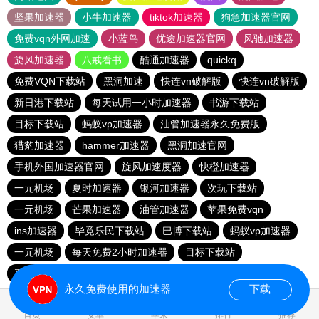
坚果加速器
小牛加速器
tiktok加速器
狗急加速器官网
免费vqn外网加速
小蓝鸟
优途加速器官网
风驰加速器
旋风加速器
八戒看书
酷通加速器
quickq
免费VQN下载站
黑洞加速
快连vn破解版
快连vn破解版
新日港下载站
每天试用一小时加速器
书游下载站
目标下载站
蚂蚁vp加速器
油管加速器永久免费版
猎豹加速器
hammer加速器
黑洞加速官网
手机外国加速器官网
旋风加速度器
快橙加速器
一元机场
夏时加速器
银河加速器
次玩下载站
一元机场
芒果加速器
油管加速器
苹果免费vqn
ins加速器
毕竟乐民下载站
巴博下载站
蚂蚁vp加速器
一元机场
每天免费2小时加速器
目标下载站
夏时加速器
永久免费使用的加速器
下载
0.146363s
首页
安卓
苹果
排行
推荐