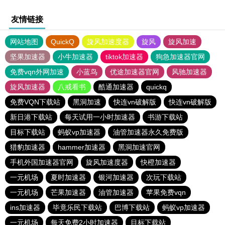
友情链接
网站地图
QuickQ
旋风加速度器
旋风
旋风加速
坚果加速器
小牛加速器
tiktok加速器
狗急加速器官网
免费vqn外网加速
小蓝鸟
优途加速器官网
风驰加速器
旋风加速器
八戒看书
酷通加速器
quickq
免费VQN下载站
黑洞加速
快连vn破解版
快连vn破解版
新日港下载站
每天试用一小时加速器
书游下载站
目标下载站
蚂蚁vp加速器
油管加速器永久免费版
猎豹加速器
hammer加速器
黑洞加速官网
手机外国加速器官网
旋风加速度器
快橙加速器
一元机场
夏时加速器
银河加速器
次玩下载站
一元机场
芒果加速器
油管加速器
苹果免费vqn
ins加速器
毕竟乐民下载站
巴博下载站
蚂蚁vp加速器
一元机场
每天免费2小时加速器
目标下载站