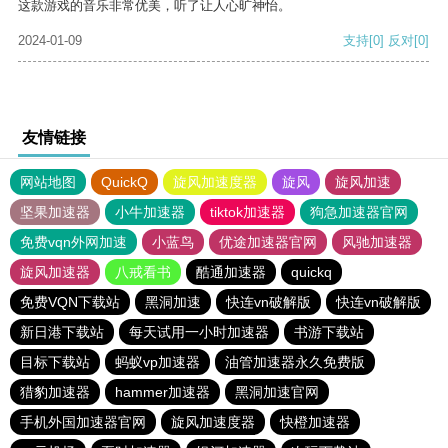
这款游戏的音乐非常优美，听了让人心旷神怡。
2024-01-09
支持
[0]
反对
[0]
友情链接
网站地图
QuickQ
旋风加速度器
旋风
旋风加速
坚果加速器
小牛加速器
tiktok加速器
狗急加速器官网
免费vqn外网加速
小蓝鸟
优途加速器官网
风驰加速器
旋风加速器
八戒看书
酷通加速器
quickq
免费VQN下载站
黑洞加速
快连vn破解版
快连vn破解版
新日港下载站
每天试用一小时加速器
书游下载站
目标下载站
蚂蚁vp加速器
油管加速器永久免费版
猎豹加速器
hammer加速器
黑洞加速官网
手机外国加速器官网
旋风加速度器
快橙加速器