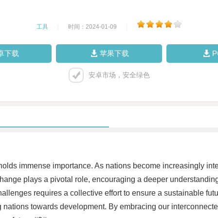
工具
|
时间：2024-01-09
|
卓下载
苹果下载
安卓市场，安全绿色
 holds immense importance. As nations become increasingly interc
exchange plays a pivotal role, encouraging a deeper understanding
llenges requires a collective effort to ensure a sustainable fu
ling nations towards development. By embracing our interconnecte