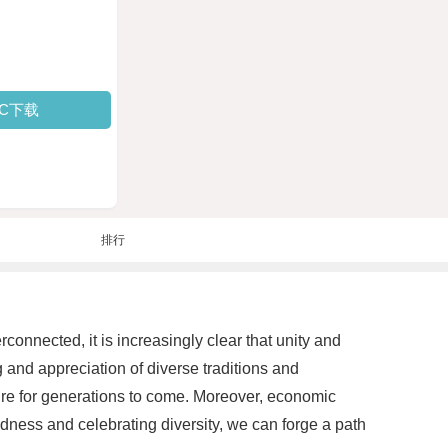
PC下载
排行
onnected, it is increasingly clear that unity and
 and appreciation of diverse traditions and
ture for generations to come. Moreover, economic
dness and celebrating diversity, we can forge a path