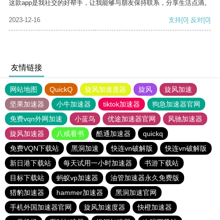
这款app是我社交的好帮手，让我能够与朋友保持联系，分享生活点滴。
2023-12-16
支持
[0]
反对
[0]
友情链接
网站地图
QuickQ
旋风加速度器
旋风
旋风加速
坚果加速器
小牛加速器
tiktok加速器
狗急加速器官网
免费vqn外网加速
小蓝鸟
优途加速器官网
风驰加速器
旋风加速器
八戒看书
酷通加速器
quickq
免费VQN下载站
黑洞加速
快连vn破解版
快连vn破解版
新日港下载站
每天试用一小时加速器
书游下载站
目标下载站
蚂蚁vp加速器
油管加速器永久免费版
猎豹加速器
hammer加速器
黑洞加速官网
手机外国加速器官网
旋风加速度器
快橙加速器