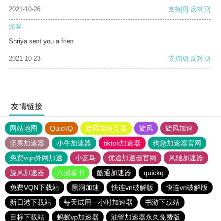
2021-10-26
支持
[0]
反对
[0]
游客
Shriya sent you a frien
2021-10-23
支持
[0]
反对
[0]
友情链接
网站地图
QuickQ
旋风加速度器
旋风
旋风加速
坚果加速器
小牛加速器
tiktok加速器
狗急加速器官网
免费vqn外网加速
小蓝鸟
优途加速器官网
风驰加速器
旋风加速器
八戒看书
酷通加速器
quickq
免费VQN下载站
黑洞加速
快连vn破解版
快连vn破解版
新日港下载站
每天试用一小时加速器
书游下载站
目标下载站
蚂蚁vp加速器
油管加速器永久免费版