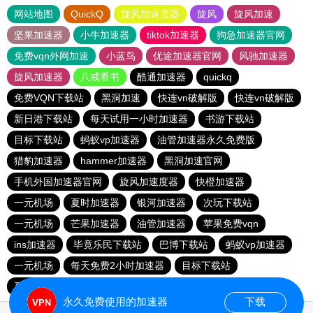
网站地图
QuickQ
旋风加速度器
旋风
旋风加速
坚果加速器
小牛加速器
tiktok加速器
狗急加速器官网
免费vqn外网加速
小蓝鸟
优途加速器官网
风驰加速器
旋风加速器
八戒看书
酷通加速器
quickq
免费VQN下载站
黑洞加速
快连vn破解版
快连vn破解版
新日港下载站
每天试用一小时加速器
书游下载站
目标下载站
蚂蚁vp加速器
油管加速器永久免费版
猎豹加速器
hammer加速器
黑洞加速官网
手机外国加速器官网
旋风加速度器
快橙加速器
一元机场
夏时加速器
银河加速器
次玩下载站
一元机场
芒果加速器
油管加速器
苹果免费vqn
ins加速器
毕竟乐民下载站
巴博下载站
蚂蚁vp加速器
一元机场
每天免费2小时加速器
目标下载站
夏时加速器
永久免费使用的加速器
下载